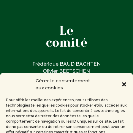
Le
comité
Frédérique BAUD BACHTEN
Olivier BEETSCHEN
Pierre BÉGUIN
Gérer le consentement
Doina BUNACIU
aux cookies
Françoise GARDIOL Ariel Pierre
HAEMMERLÉ
Pour offrir les meilleures expériences, nous utilisons des
technologies telles que les cookies pour stocker et/ou accéder aux
Denise MARTIN
informations des appareils. Le fait de consentir à ces technologies
Jean-Michel OLIVIER
nous permettra de traiter des données telles que le
Corine RENEVEY
comportement de navigation ou les ID uniques sur ce site. Le fait
de ne pas consentir ou de retirer son consentement peut avoir un
effet négatif sur certaines caractéristiques et fonctions.