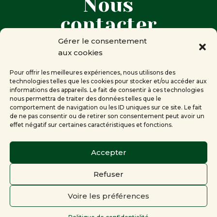
Nous
contacter
Gérer le consentement
aux cookies

Corine RENEVEY
Présidente de la Compagnie des
Pour offrir les meilleures expériences, nous utilisons des
technologies telles que les cookies pour stocker et/ou accéder aux
mots
informations des appareils. Le fait de consentir à ces technologies
Genève
nous permettra de traiter des données telles que le
comportement de navigation ou les ID uniques sur ce site. Le fait
de ne pas consentir ou de retirer son consentement peut avoir un

info[at]lacompagniedesmots.ch
effet négatif sur certaines caractéristiques et fonctions.
Accepter
Refuser
© 2012 – 2026 Site officiel de la
Compagnie des mots
|
Voire les préférences
Politique de confidentialité
|
Gestion du site
App ‘n’ Web