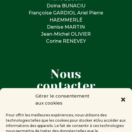
Doina BUNACIU
Françoise GARDIOL Ariel Pierre
HAEMMERLÉ
Denise MARTIN
Jean-Michel OLIVIER
Corine RENEVEY
Nous
contacter
Gérer le consentement
aux cookies

Corine RENEVEY
Présidente de la Compagnie des
Pour offrir les meilleures expériences, nous utilisons des
technologies telles que les cookies pour stocker et/ou accéder aux
mots
informations des appareils. Le fait de consentir à ces technologies
Genève
nous permettra de traiter des données telles que le