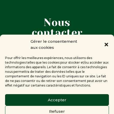
Nous
contacter
Gérer le consentement
aux cookies

Corine RENEVEY
Présidente de la Compagnie des
Pour offrir les meilleures expériences, nous utilisons des
technologies telles que les cookies pour stocker et/ou accéder aux
mots
informations des appareils. Le fait de consentir à ces technologies
Genève
nous permettra de traiter des données telles que le
comportement de navigation ou les ID uniques sur ce site. Le fait
de ne pas consentir ou de retirer son consentement peut avoir un

info[at]lacompagniedesmots.ch
effet négatif sur certaines caractéristiques et fonctions.
Accepter
Refuser
© 2012 – 2026 Site officiel de la